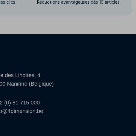
es clics
Réductions avantageuses dès 10 articles
e des Linottes, 4
00 Naninne (Belgique)
2 (0) 81 715 000
fo@4dimension.be