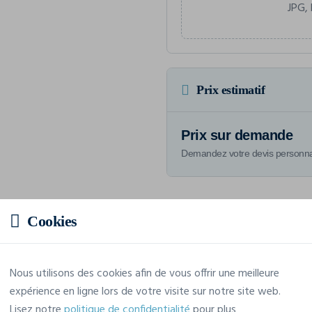
JPG, 
Prix estimatif
Prix sur demande
Demandez votre devis personna
Cookies
Caractéristiques
Nous utilisons des cookies afin de vous offrir une meilleure
Marque
Bags4Print
expérience en ligne lors de votre visite sur notre site web.
Lisez notre
politique de confidentialité
pour plus