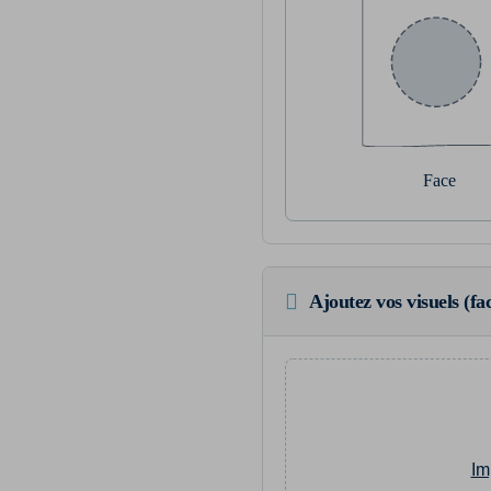
Face
Ajoutez vos visuels (fac
Im