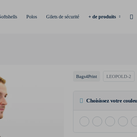
Softshells
Polos
Gilets de sécurité
+ de produits
Bags4Print
LEOPOLD-2
Choisissez votre coule