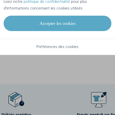
Lisez notre
politique de confidentialité
pour plus
Référence
04097
d'informations concernant les cookies utilisés.
Grammage
180 g/m²
Accepter les cookies
Dimensions
38 x 42 cm
Composition
Préférences des cookies
100% coton
Délais rapides
Devis gratuit en li