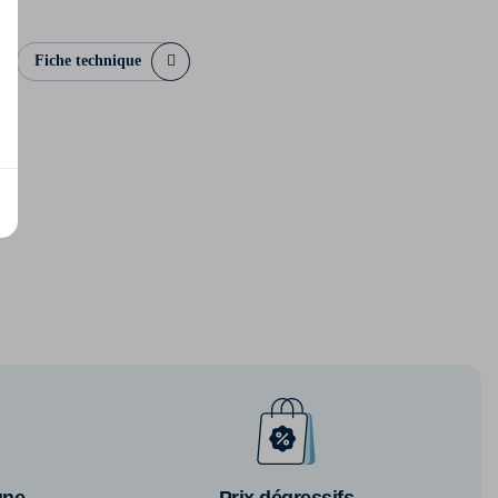
Fiche technique
gne
Prix dégressifs