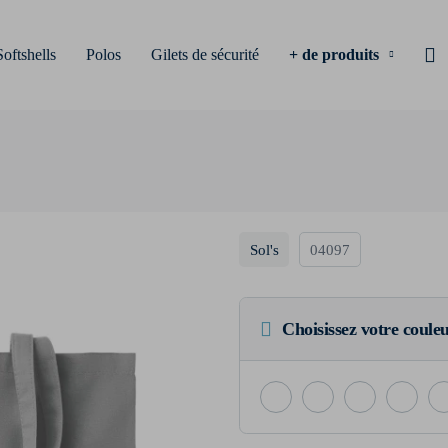
Softshells
Polos
Gilets de sécurité
+ de produits
Sol's
04097
Choisissez votre coule