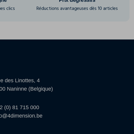
es clics
Réductions avantageuses dès 10 articles
e des Linottes, 4
00 Naninne (Belgique)
2 (0) 81 715 000
fo@4dimension.be