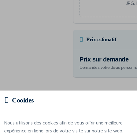
JPG, 
Prix estimatif
Prix sur demande
Demandez votre devis personna
Cookies
Caractéristiques
Nous utilisons des cookies afin de vous offrir une meilleure
Marque
Sol's
expérience en ligne lors de votre visite sur notre site web.