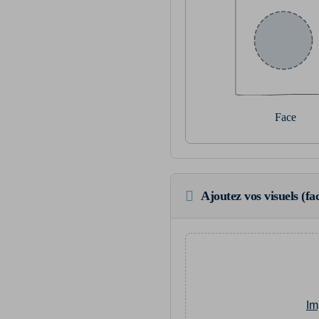
Face
Ajoutez vos visuels (fac
Im