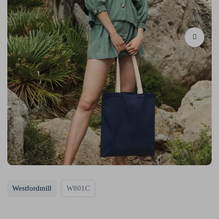
Westfordmill
W801C