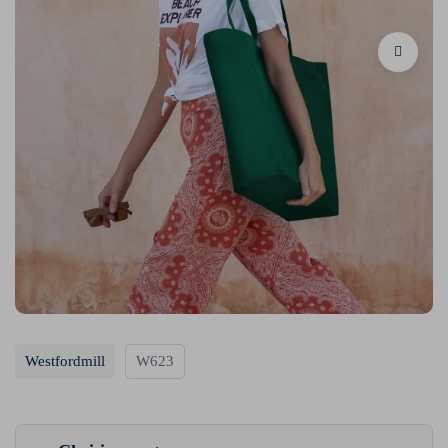
Westfordmill
W623