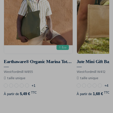
Eco
Earthaware® Organic Marina Tote Xl
Jute Mini Gift Bag
Westfordmill W855
Westfordmill W412
taille unique
taille unique
+1
+4
TTC
TTC
5,49 €
1,68 €
À partir de
À partir de