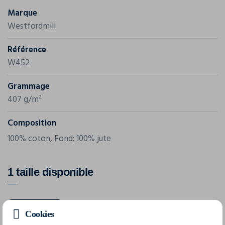
Marque
Westfordmill
Référence
W452
Grammage
407 g/m²
Composition
100% coton, Fond: 100% jute
1 taille disponible
taille unique
Cookies