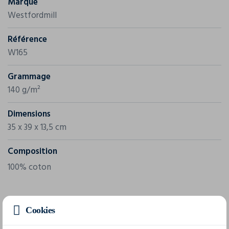
Marque
Westfordmill
Référence
W165
Grammage
140 g/m²
Dimensions
35 x 39 x 13,5 cm
Composition
100% coton
1 taille disponible
Cookies