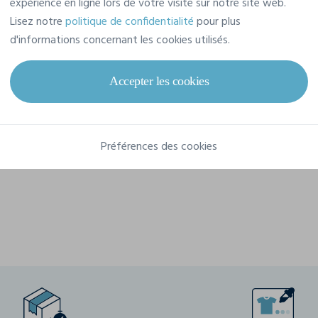
expérience en ligne lors de votre visite sur notre site web.
Référence
W606
Lisez notre
politique de confidentialité
pour plus
d'informations concernant les cookies utilisés.
Grammage
475 g/m²
Capacité
31 l
Accepter les cookies
Dimensions
47 cm x 40 cm x 17 cm
Composition
Préférences des cookies
100% Coton