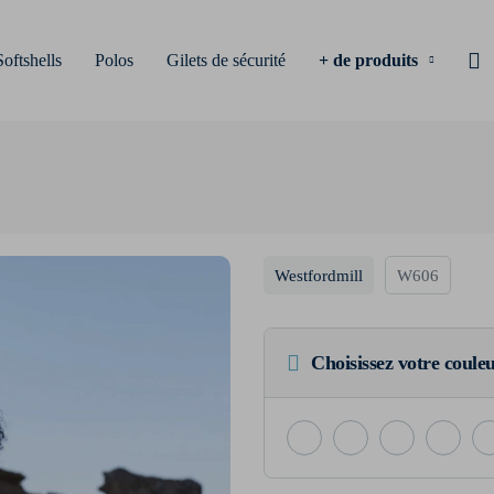
Softshells
Polos
Gilets de sécurité
+ de produits
Westfordmill
W606
Choisissez votre coule