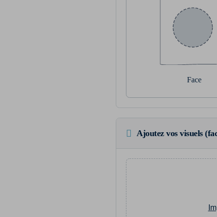
Face
Ajoutez vos visuels (fac
Im