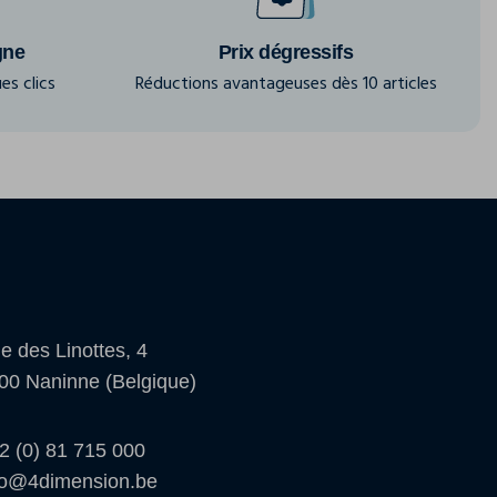
gne
Prix dégressifs
es clics
Réductions avantageuses dès 10 articles
e des Linottes, 4
00 Naninne (Belgique)
2 (0) 81 715 000
fo@4dimension.be