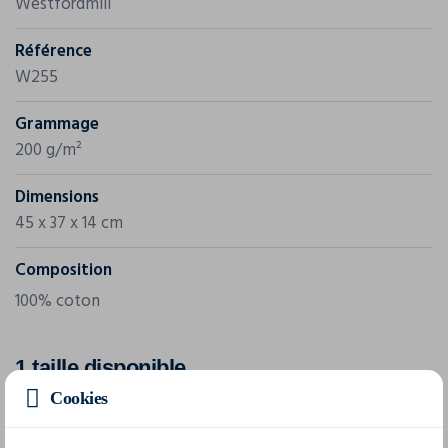
Westfordmill
Référence
W255
Grammage
200 g/m²
Dimensions
45 x 37 x 14 cm
Composition
100% coton
1 taille disponible
Cookies
taille unique