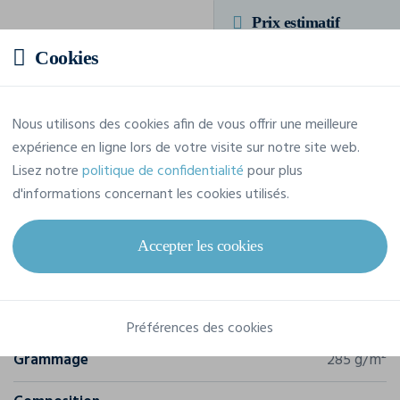
Prix estimatif
Cookies
34,73 € TTC
/pièce
Soit un total de 208,36 € TTC
Nous utilisons des cookies afin de vous offrir une meilleure
expérience en ligne lors de votre visite sur notre site web.
Lisez notre
politique de confidentialité
pour plus
d'informations concernant les cookies utilisés.
Caractéristiques
Accepter les cookies
Marque
B&C
Référence
JU880
Préférences des cookies
Grammage
285 g/m²