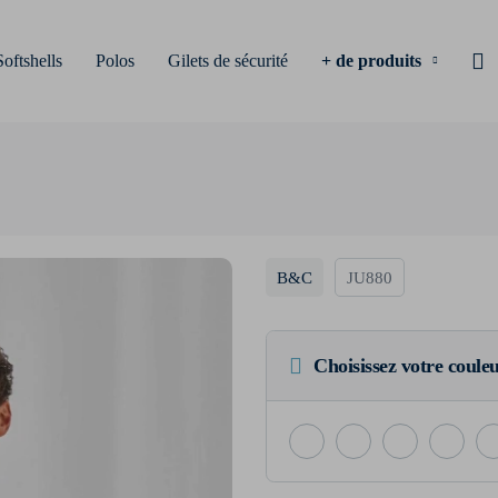
Softshells
Polos
Gilets de sécurité
+ de produits
B&C
JU880
Choisissez votre coule