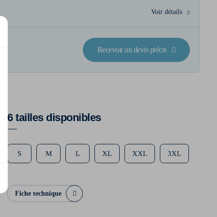
Voir détails
Recevoir un devis précis
6 tailles disponibles
S
M
L
XL
XXL
3XL
Fiche technique