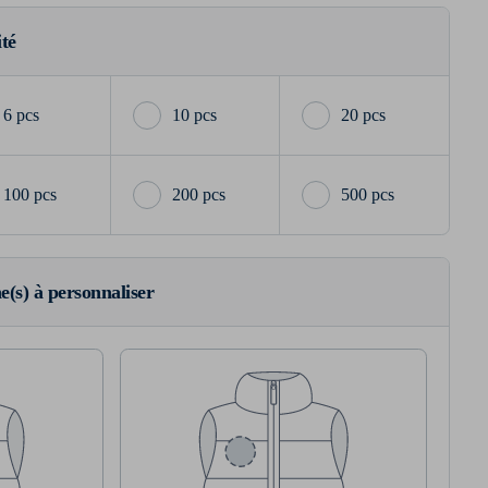
ité
6 pcs
10 pcs
20 pcs
100 pcs
200 pcs
500 pcs
ne(s) à personnaliser