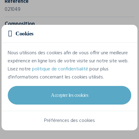
Référence
021049
Composition
80% coton, 20% polyester, anthracite melange [955]
Cookies
60% coton, 40% polyester. Grey melange [95] 85%
cotton 15% viscose)
Nous utilisons des cookies afin de vous offrir une meilleure
expérience en ligne lors de votre visite sur notre site web.
Lisez notre
politique de confidentialité
pour plus
6 tailles disponibles
d'informations concernant les cookies utilisés.
XS
S
M
L
XL
XXL
Accepter les cookies
Fiche technique
Préférences des cookies