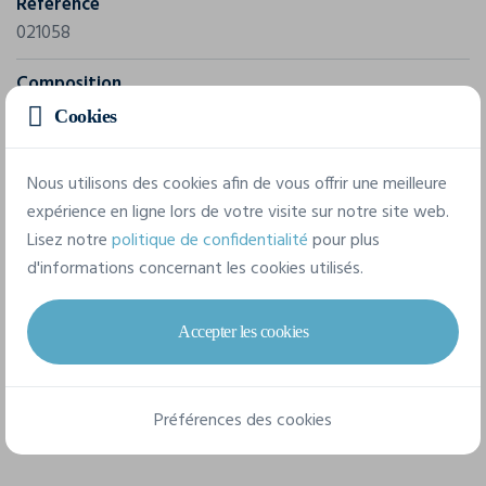
Référence
021058
Composition
80% coton, 20% polyester
Cookies
Nous utilisons des cookies afin de vous offrir une meilleure
7 tailles disponibles
expérience en ligne lors de votre visite sur notre site web.
Lisez notre
politique de confidentialité
pour plus
d'informations concernant les cookies utilisés.
XS
S
M
L
XL
XXL
3XL
Accepter les cookies
Fiche technique
Préférences des cookies