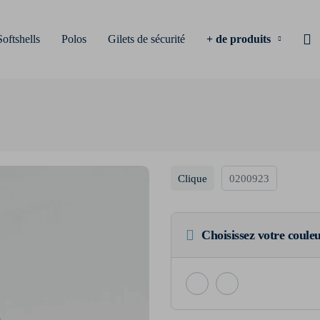
Softshells
Polos
Gilets de sécurité
+ de produits
Clique
0200923
Choisissez votre coule