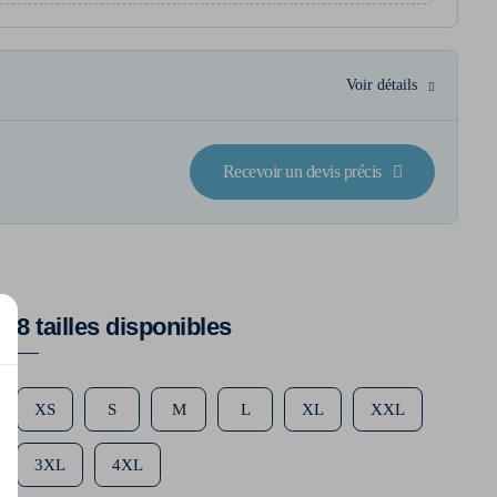
Voir détails
Recevoir un devis précis
8 tailles disponibles
XS
S
M
L
XL
XXL
3XL
4XL