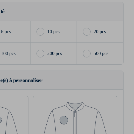
ité
6 pcs
10 pcs
20 pcs
100 pcs
200 pcs
500 pcs
ne(s) à personnaliser