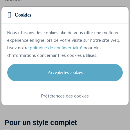
Composition
Cookies
100 % polyester recyclé, laminé avec du tricot.
Nous utilisons des cookies afin de vous offrir une meilleure
expérience en ligne lors de votre visite sur notre site web.
6 tailles disponibles
Lisez notre
politique de confidentialité
pour plus
d'informations concernant les cookies utilisés.
36/S
38/M
40/L
42/XL
44/XXL
Accepter les cookies
34/XS
Préférences des cookies
Pour un style complet