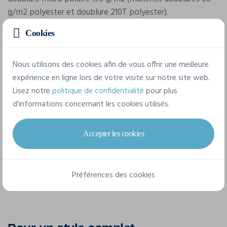
g/m2 polyester et doublure 210T polyester).
Cookies
8 tailles disponibles
Nous utilisons des cookies afin de vous offrir une meilleure
expérience en ligne lors de votre visite sur notre site web.
XS
S
M
L
XL
XXL
Lisez notre
politique de confidentialité
pour plus
d'informations concernant les cookies utilisés.
3XL
4XL
Accepter les cookies
Fiche technique
Préférences des cookies