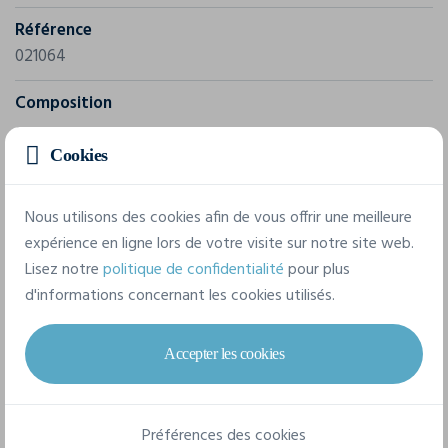
Référence
021064
Composition
100 % polyester
Cookies
7 tailles disponibles
Nous utilisons des cookies afin de vous offrir une meilleure
expérience en ligne lors de votre visite sur notre site web.
Lisez notre
politique de confidentialité
pour plus
XS
S
M
L
XL
XXL
d'informations concernant les cookies utilisés.
3XL
Accepter les cookies
Fiche technique
Préférences des cookies