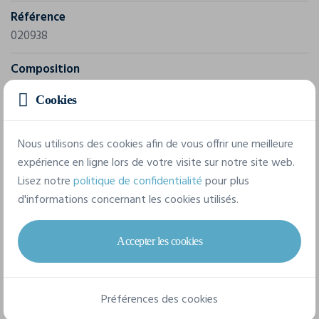
Référence
020938
Composition
100% nylon ripstop avec enduction PU - Imperméabilité :
Cookies
600 mm - doublure en mesh
Nous utilisons des cookies afin de vous offrir une meilleure
4 tailles disponibles
expérience en ligne lors de votre visite sur notre site web.
Lisez notre
politique de confidentialité
pour plus
d'informations concernant les cookies utilisés.
S
M
L
XL
Accepter les cookies
Fiche technique
Préférences des cookies