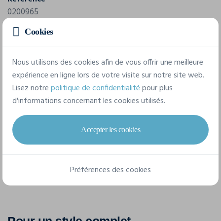
0200965
Cookies
Composition
100% Polyester
Nous utilisons des cookies afin de vous offrir une meilleure
expérience en ligne lors de votre visite sur notre site web.
6 tailles disponibles
Lisez notre
politique de confidentialité
pour plus
d'informations concernant les cookies utilisés.
36/S
38/M
40/L
42/XL
44/XXL
Accepter les cookies
34/XS
Préférences des cookies
Pour un style complet