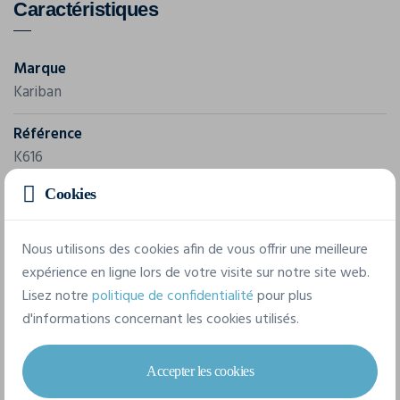
Caractéristiques
Marque
Kariban
Référence
K616
Cookies
Grammage
70 g/m²
Nous utilisons des cookies afin de vous offrir une meilleure
Composition
expérience en ligne lors de votre visite sur notre site web.
100% Polyester
Lisez notre
politique de confidentialité
pour plus
d'informations concernant les cookies utilisés.
7 tailles disponibles
Accepter les cookies