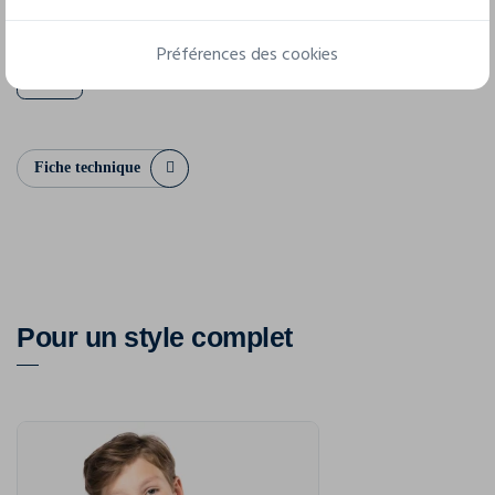
XS
S
M
L
XL
XXL
Préférences des cookies
3XL
Fiche technique
Pour un style complet