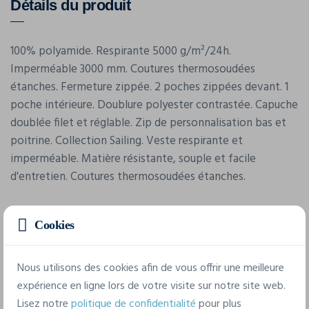
Détails du produit
100% polyamide. Respirante 5000 g/m²/24h.
Imperméable 3000 mm. Coutures thermosoudées
étanches. Fermeture zippée. 2 poches zippées devant. 1
poche intérieure. Doublure polyester contrastée. Capuche
doublée filet et réglable. Zip de personnalisation bas et
poitrine. Collection Sailing. Veste respirante et
imperméable. Matière résistante, souple et facile
d'entretien. Coutures thermosoudées étanches.
Cookies
Nous utilisons des cookies afin de vous offrir une meilleure
expérience en ligne lors de votre visite sur notre site web.
Lisez notre
politique de confidentialité
pour plus
Caractéristiques