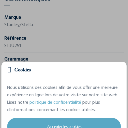
Marque
Stanley/Stella
Référence
STJU251
Grammage
240 g/m²
Cookies
Composition
Nous utilisons des cookies afin de vous offrir une meilleure
100% polyester recyclé
expérience en ligne lors de votre visite sur notre site web.
Lisez notre
politique de confidentialité
pour plus
8 tailles disponibles
d'informations concernant les cookies utilisés.
Accepter les cookies