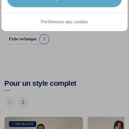
XXS
XS
S
M
L
XL
XXL
3XL
Préférences des cookies
Fiche technique
Pour un style complet
TOP QUALITÉ