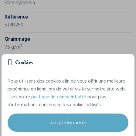
Stanley/Stella
Référence
STJU250
Grammage
75 g/m²
Composition
Cookies
100% polyester recyclé
Nous utilisons des cookies afin de vous offrir une meilleure
expérience en ligne lors de votre visite sur notre site web.
8 tailles disponibles
Lisez notre
politique de confidentialité
pour plus
d'informations concernant les cookies utilisés.
XXS
XS
S
M
L
XL
Accepter les cookies
XXL
3XL