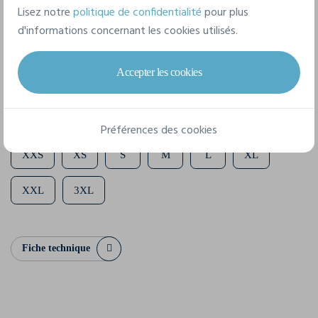
Lisez notre
politique de confidentialité
pour plus
d'informations concernant les cookies utilisés.
Composition
100% polyester recyclé
Accepter les cookies
8 tailles disponibles
Préférences des cookies
XXS
XS
S
M
L
XL
XXL
3XL
Fiche technique