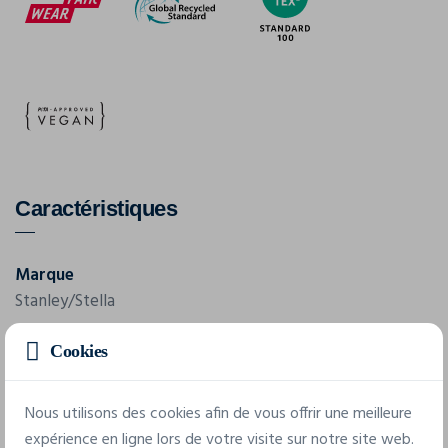
Caractéristiques
Marque
Stanley/Stella
Référence
Cookies
STJU834
Nous utilisons des cookies afin de vous offrir une meilleure
Grammage
expérience en ligne lors de votre visite sur notre site web.
75 g/m²