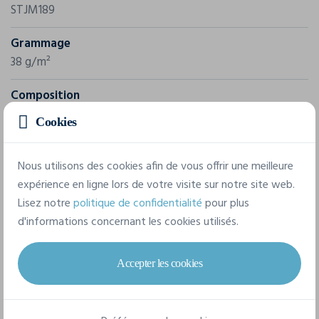
STJM189
Grammage
38 g/m²
Composition
100% Nylon - Recycled
Cookies
8 tailles disponibles
Nous utilisons des cookies afin de vous offrir une meilleure
expérience en ligne lors de votre visite sur notre site web.
Lisez notre
politique de confidentialité
pour plus
S
M
L
XL
XXL
3XL
d'informations concernant les cookies utilisés.
4XL
5XL
Accepter les cookies
Fiche technique