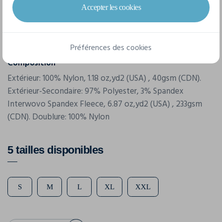
Stormtech
Accepter les cookies
Référence
AFH-1
Préférences des cookies
Composition
Extérieur: 100% Nylon, 1.18 oz,yd2 (USA) , 40gsm (CDN).
Extérieur-Secondaire: 97% Polyester, 3% Spandex
Interwovo Spandex Fleece, 6.87 oz,yd2 (USA) , 233gsm
(CDN). Doublure: 100% Nylon
5 tailles disponibles
S
M
L
XL
XXL