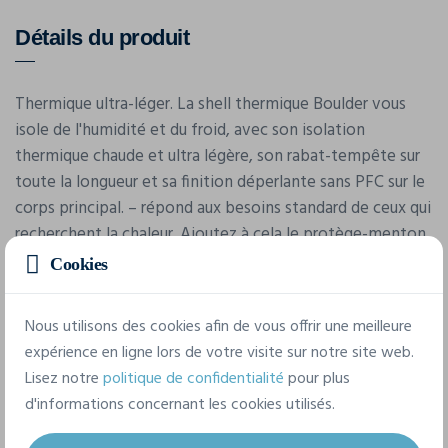
Détails du produit
Thermique ultra-léger. La shell thermique Boulder vous
isole de l'humidité et du froid, avec son isolation
thermique chaude et ultra légère, son rabat-tempête sur
toute la longueur et sa finition déperlante sans PFC sur le
corps principal. – répond aux besoins standard de ceux qui
recherchent la chaleur. Ajoutez à cela le protège-menton
et l'ourlet réglable avec cordon de serrage, et vous ne
Cookies
pouvez vraiment pas leur en vouloir.
Nous utilisons des cookies afin de vous offrir une meilleure
expérience en ligne lors de votre visite sur notre site web.
Caractéristiques
Lisez notre
politique de confidentialité
pour plus
d'informations concernant les cookies utilisés.
Marque