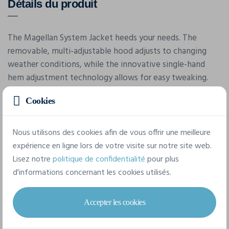
Détails du produit
The Magellan System Jacket heeds your needs. The
removable, multi-adjustable hood adjusts to changing
weather conditions, while the innovative single-hand
hem adjustment technology allows for easy tweaking.
Fully sealed seams and multiple waterproof technologies
Cookies
protect from the wet.
Nous utilisons des cookies afin de vous offrir une meilleure
Caractéristiques
expérience en ligne lors de votre visite sur notre site web.
Lisez notre
politique de confidentialité
pour plus
d'informations concernant les cookies utilisés.
Marque
Stormtech
Accepter les cookies
Référence
XR-6