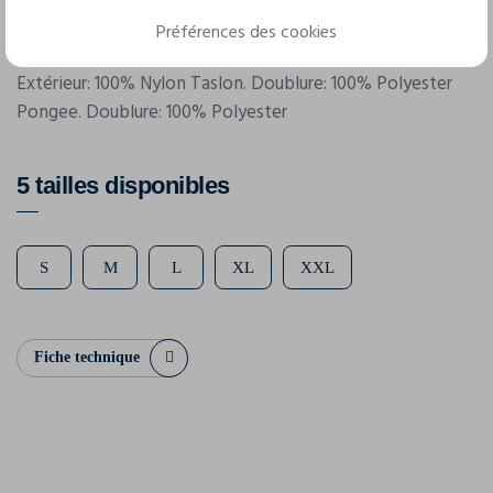
Préférences des cookies
Composition
Extérieur: 100% Nylon Taslon. Doublure: 100% Polyester
Pongee. Doublure: 100% Polyester
5 tailles disponibles
S
M
L
XL
XXL
Fiche technique