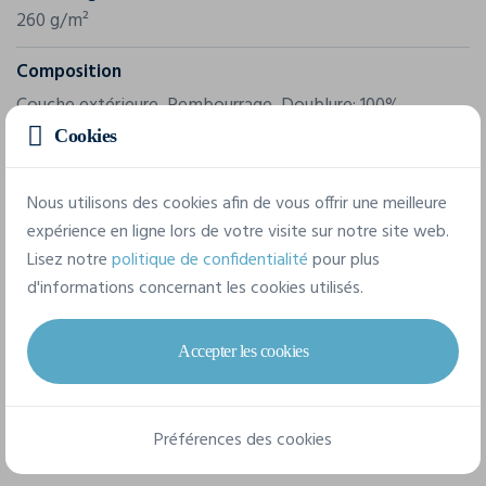
260 g/m²
Composition
Couche extérieure, Rembourrage, Doublure: 100%
polyester, Softshell: 95% polyester / 5% élasthanne
Cookies
Nous utilisons des cookies afin de vous offrir une meilleure
6 tailles disponibles
expérience en ligne lors de votre visite sur notre site web.
Lisez notre
politique de confidentialité
pour plus
d'informations concernant les cookies utilisés.
S
M
L
XL
XXL
3XL
Accepter les cookies
Fiche technique
Préférences des cookies