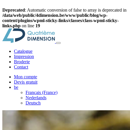
Deprecated
: Automatic conversion of false to array is deprecated in
/data/web/public/4dimension.be/www/public/blog/wp-
content/plugins/wpml-sticky-links/classes/class-wpml-sticky-
links.php
on line
19
Catalogue
Impression
Broderie
Contact
Mon compte
Devis gratuit
be
Français (France)
Nederlands
Deutsch