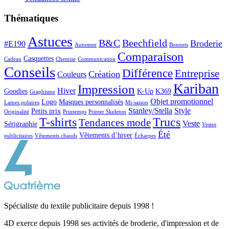
Thématiques
Astuces
B&C
Beechfield
Broderie
#E190
Automne
Bonnets
Comparaison
Casquettes
Cadeau
Chemise
Communication
Conseils
Différence
Entreprise
Création
Couleurs
Kariban
Impression
Hiver
Goodies
K-Up
K369
Graphisme
Objet promotionnel
Logo
Masques personnalisés
Laines polaires
Mi-saison
Stanley/Stella
Style
Petits prix
Originalité
Printemps
Printer Skeleton
T-shirts
Trucs
Tendances mode
Veste
Sérigraphie
Vestes
Été
Vêtements d’hiver
publicitaires
Vêtements chauds
Écharpes
Spécialiste du textile publicitaire depuis 1998 !
4D exerce depuis 1998 ses activités de broderie, d'impression et de