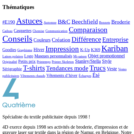
Thématiques
Astuces
B&C
Beechfield
Broderie
#E190
Automne
Bonnets
Comparaison
Casquettes
Cadeau
Chemise
Communication
Conseils
Différence
Entreprise
Création
Couleurs
Kariban
Impression
Hiver
Goodies
K-Up
K369
Graphisme
Objet promotionnel
Logo
Masques personnalisés
Laines polaires
Mi-saison
Stanley/Stella
Style
Petits prix
Originalité
Printemps
Printer Skeleton
T-shirts
Trucs
Tendances mode
Veste
Sérigraphie
Vestes
Été
Vêtements d’hiver
publicitaires
Vêtements chauds
Écharpes
Spécialiste du textile publicitaire depuis 1998 !
4D exerce depuis 1998 ses activités de broderie, d'impression et de
gravure laser sur textile dans la région de Namur, en Belgique. Notre