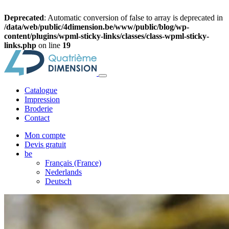
Deprecated
: Automatic conversion of false to array is deprecated in
/data/web/public/4dimension.be/www/public/blog/wp-
content/plugins/wpml-sticky-links/classes/class-wpml-sticky-
links.php
on line
19
Catalogue
Impression
Broderie
Contact
Mon compte
Devis gratuit
be
Français (France)
Nederlands
Deutsch