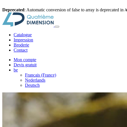
Deprecated
: Automatic conversion of false to array is deprecated in
/
Catalogue
Impression
Broderie
Contact
Mon compte
Devis gratuit
be
Français (France)
Nederlands
Deutsch