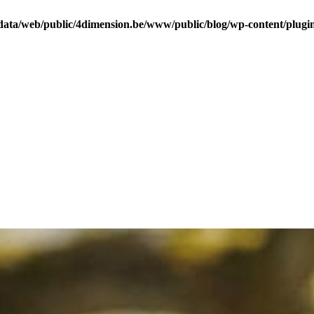
data/web/public/4dimension.be/www/public/blog/wp-content/plugins