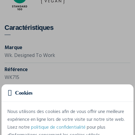
Caractéristiques
Marque
Wk. Designed To Work
Référence
WK715
Grammage
Cookies
370 g/m²
Nous utilisons des cookies afin de vous offrir une meilleure
Composition
expérience en ligne lors de votre visite sur notre site web.
99% Coton, 1% Elasthanne
Lisez notre
politique de confidentialité
pour plus