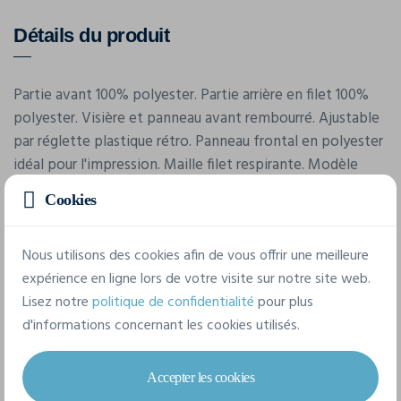
Détails du produit
Partie avant 100% polyester. Partie arrière en filet 100%
polyester. Visière et panneau avant rembourré. Ajustable
par réglette plastique rétro. Panneau frontal en polyester
idéal pour l'impression. Maille filet respirante. Modèle
ajustable.
Cookies
Nous utilisons des cookies afin de vous offrir une meilleure
Caractéristiques
expérience en ligne lors de votre visite sur notre site web.
Lisez notre
politique de confidentialité
pour plus
Marque
d'informations concernant les cookies utilisés.
Beechfield
Référence
Accepter les cookies