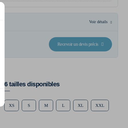
Voir détails
Recevoir un devis précis
6 tailles disponibles
XS
S
M
L
XL
XXL