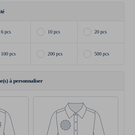
ité
6 pcs
10 pcs
20 pcs
100 pcs
200 pcs
500 pcs
ne(s) à personnaliser