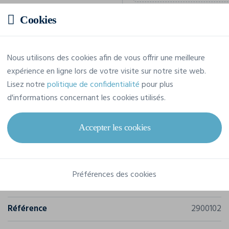
Cookies
Prix estimatif
Nous utilisons des cookies afin de vous offrir une meilleure
expérience en ligne lors de votre visite sur notre site web.
113,84 € TTC
/pièce
Lisez notre
politique de confidentialité
pour plus
Soit un total de 683,02 € TTC
d'informations concernant les cookies utilisés.
Accepter les cookies
Caractéristiques
Préférences des cookies
Marque
J. Harvest & Frost
Référence
2900102