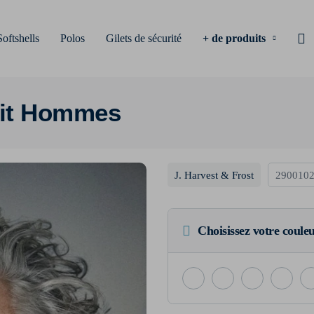
Softshells
Polos
Gilets de sécurité
+ de produits
Fit Hommes
J. Harvest & Frost
290010
Choisissez votre coule