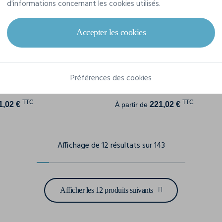
d'informations concernant les cookies utilisés.
Accepter les cookies
l Coat Veste Hommes
Hybrid Wool Coat Woman V
ost 2990101
S - 3XL
J. Harvest & Frost 2990103
XS -
Préférences des cookies
TTC
TTC
1,02 €
221,02 €
À partir de
Affichage de 12 résultats sur 143
Afficher les 12 produits suivants