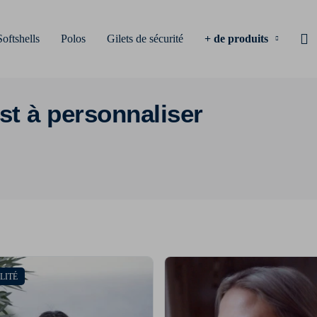
Softshells
Polos
Gilets de sécurité
+ de produits
st à personnaliser
LITÉ