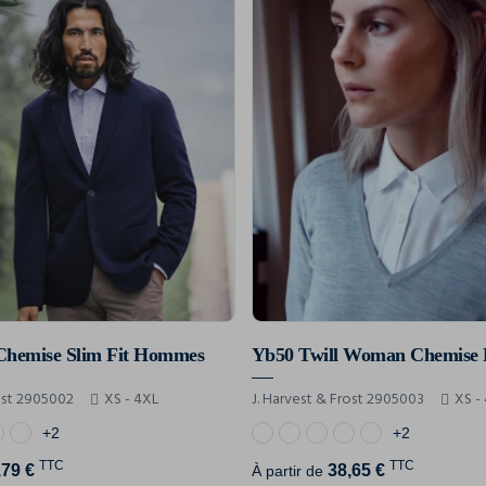
Chemise Slim Fit Hommes
Yb50 Twill Woman Chemise
rost 2905002
XS - 4XL
J. Harvest & Frost 2905003
XS -
+2
+2
TTC
TTC
,79 €
38,65 €
À partir de