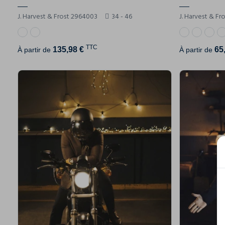
J. Harvest & Frost 2964003
34 - 46
J. Harvest & F
TTC
135,98 €
65
À partir de
À partir de