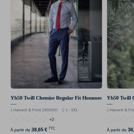
Yb50 Twill Chemise Regular Fit Hommes
Yb50 Twill 
J. Harvest & Frost 2905001
S - 5XL
J. Harvest & F
+2
TTC
38,65 €
36
À partir de
À partir de