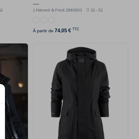
62
J. Harvest & Frost 2963003
32 - 52
TTC
74,05 €
À partir de