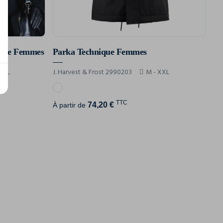
este Femmes
Parka Technique Femmes
 XXL
J. Harvest & Frost 2990203
M - XXL
TTC
74,20 €
À partir de