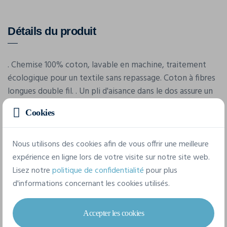
Détails du produit
. Chemise 100% coton, lavable en machine, traitement
écologique pour un textile sans repassage. Coton à fibres
longues double fil. . Un pli d'aisance dans le dos assure un
contour d'épaule qui tombe bien et davantage de
Cookies
mobilité . Des coutures principales étanchées donnent
une allure propre et soignée lavage après lavage.
Infroissable. . Col à boutons, manches longues, poignet
Nous utilisons des cookies afin de vous offrir une meilleure
cassé à boutonnière pour bouton de manchette.
expérience en ligne lors de votre visite sur notre site web.
Lisez notre
politique de confidentialité
pour plus
d'informations concernant les cookies utilisés.
Caractéristiques
Accepter les cookies