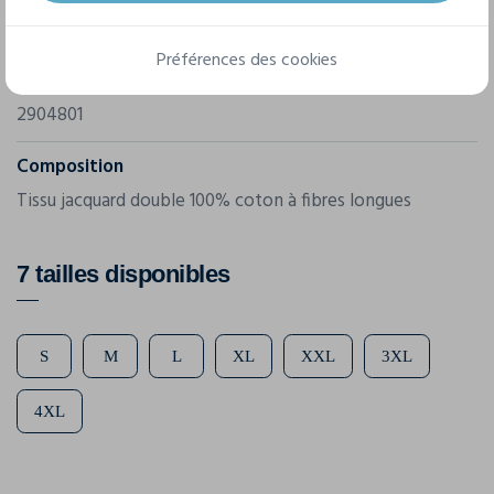
Marque
J. Harvest & Frost
Préférences des cookies
Référence
2904801
Composition
Tissu jacquard double 100% coton à fibres longues
7 tailles disponibles
S
M
L
XL
XXL
3XL
4XL