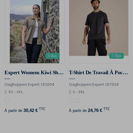
Eco
Eco
Expert Womens Kiwi Short Sleeved Shirt
T-Shirt De Travail À Poche Wakefield
Craghoppers Expert CES004
Craghoppers Expert CET004
XS - 3XL
S - 3XL
TTC
TTC
30,42 €
24,76 €
À partir de
À partir de