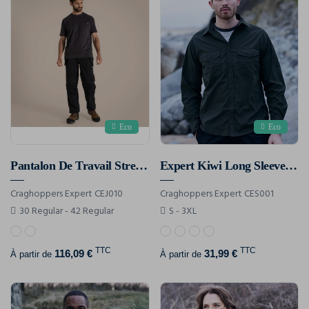
Eco
Eco
Pantalon De Travail Stretch À Poches Holster Sheffield
Expert Kiwi Long Sleeved Shirt
Craghoppers Expert CEJ010
Craghoppers Expert CES001
30 Regular - 42 Regular
S - 3XL
TTC
TTC
116,09 €
31,99 €
À partir de
À partir de