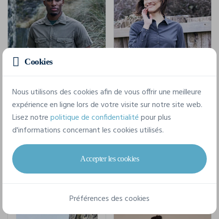
Cookies
Nous utilisons des cookies afin de vous offrir une meilleure
Eco
Eco
expérience en ligne lors de votre visite sur notre site web.
Lisez notre
politique de confidentialité
pour plus
Expert Kiwi Short Sleeved Shirt
Expert Womens Kiwi Long Sleeved Shirt
d'informations concernant les cookies utilisés.
Craghoppers Expert CES003
Craghoppers Expert CES002
S - 3XL
XS - 4XL
Accepter les cookies
TTC
TTC
27,81 €
31,99 €
À partir de
À partir de
Préférences des cookies