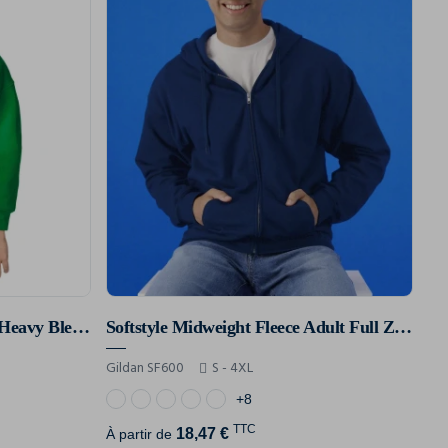
Sweat-Shirt Enfant Capuche Heavy Blend™
Softstyle Midweight Fleece Adult Full Zip Hooded Sweatshirt
Gildan SF600
S - 4XL
+8
TTC
18,47 €
À partir de