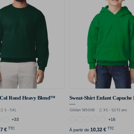
t Col Rond Heavy Blend™
S - 5XL
Gildan 18500B
XS - 12/13 ans
+33
+16
TTC
TTC
67 €
10,32 €
À partir de