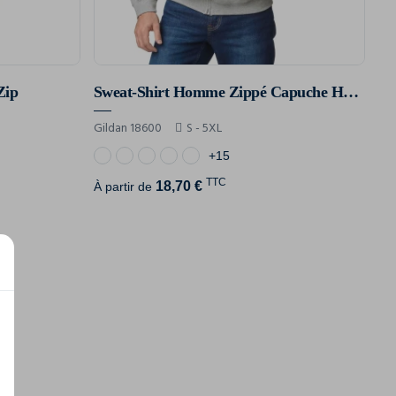
Zip
Sweat-Shirt Homme Zippé Capuche Heavy Blend™
Gildan 18600
S - 5XL
+15
TTC
18,70 €
À partir de