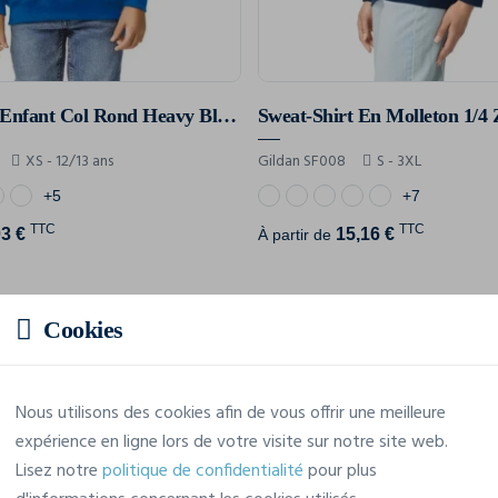
Sweat-Shirt Enfant Col Rond Heavy Blend™
Sweat-Shirt En Molleton 1/4 
XS - 12/13 ans
Gildan SF008
S - 3XL
+5
+7
TTC
TTC
03 €
15,16 €
À partir de
Affichage de 12 résultats sur 61
Cookies
Nous utilisons des cookies afin de vous offrir une meilleure
Afficher les 12 produits suivants
expérience en ligne lors de votre visite sur notre site web.
Lisez notre
politique de confidentialité
pour plus