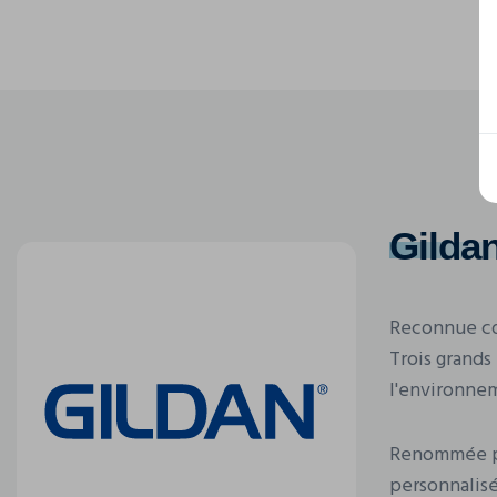
Gilda
Reconnue co
Trois grands
l'environne
Renommée pou
personnalisé