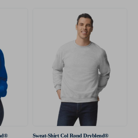
nd®
Sweat-Shirt Col Rond Dryblend®