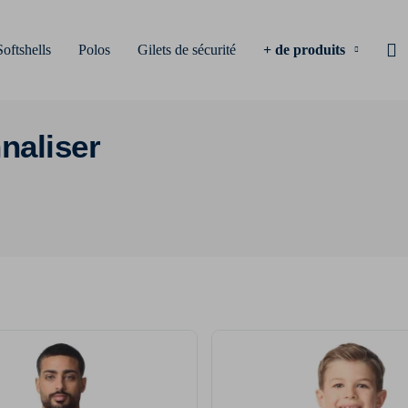
Softshells
Polos
Gilets de sécurité
+ de produits
naliser