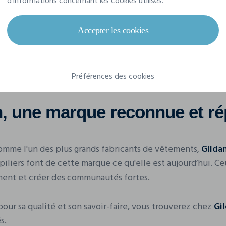
d'informations concernant les cookies utilisés.
Accepter les cookies
Préférences des cookies
n
, une marque reconnue et ré
mme l'un des plus grands fabricants de vêtements,
Gilda
 piliers font de cette marque ce qu'elle est aujourd’hui. C
ment et créer des communautés fortes.
r sa qualité et son savoir-faire, vous trouverez chez
Gi
s.