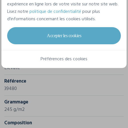
expérience en ligne lors de votre visite sur notre site web.
performances globales. Rehaussez vos vêtements de
Lisez notre
politique de confidentialité
pour plus
sport avec la veste polaire Mani à fermeture éclair
d'informations concernant les cookies utilisés.
intégrale.
Accepter les cookies
Caractéristiques
Préférences des cookies
Marque
Elevate
Référence
39480
Grammage
245 g/m2
Composition