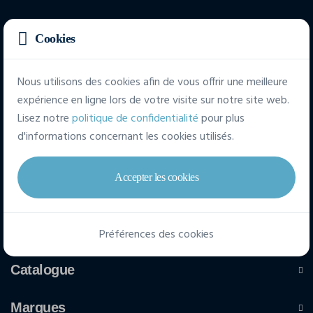
Cookies
Rue des Linottes, 4
5100 Naninne (Belgique)
Nous utilisons des cookies afin de vous offrir une meilleure
expérience en ligne lors de votre visite sur notre site web.
+32 (0) 81 715 000
Lisez notre
politique de confidentialité
pour plus
info@4dimension.be
d'informations concernant les cookies utilisés.
Accepter les cookies
Accès rapide
Personnalisations
Préférences des cookies
Catalogue
Marques