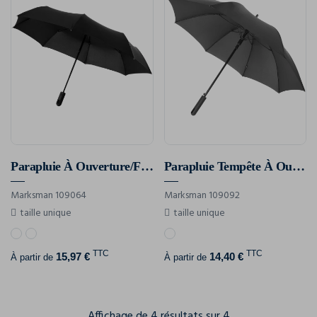
Parapluie À Ouverture/Fermeture Automatique 21,5" Trav
Parapluie Tempête À Ouverture Automatique 23" Noon
Marksman 109064
Marksman 109092
taille unique
taille unique
TTC
TTC
15,97 €
14,40 €
À partir de
À partir de
Affichage de 4 résultats sur 4