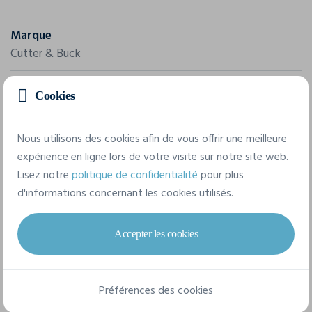
Marque
Cutter & Buck
Référence
Cookies
354419
Composition
Nous utilisons des cookies afin de vous offrir une meilleure
expérience en ligne lors de votre visite sur notre site web.
52% coton, 45% polyester, 3% élasthanne
Lisez notre
politique de confidentialité
pour plus
d'informations concernant les cookies utilisés.
6 tailles disponibles
Accepter les cookies
XS
S
M
L
XL
XXL
Préférences des cookies