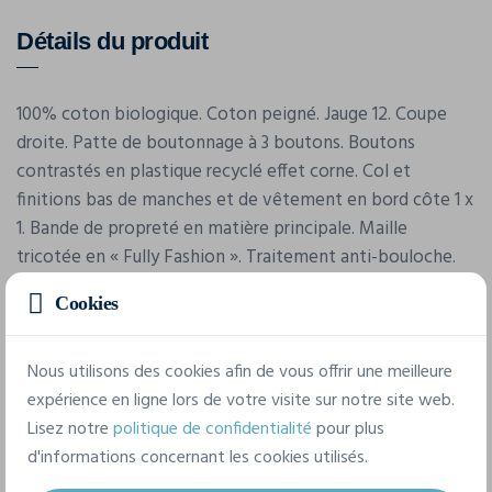
Détails du produit
100% coton biologique. Coton peigné. Jauge 12. Coupe
droite. Patte de boutonnage à 3 boutons. Boutons
contrastés en plastique recyclé effet corne. Col et
finitions bas de manches et de vêtement en bord côte 1 x
1. Bande de propreté en matière principale. Maille
tricotée en « Fully Fashion ». Traitement anti-bouloche.
Poids moyen en taille L : 225 g. En coton biologique plus
Cookies
écologique et plus éthique. Tricoté en « Fully Fashion ».
Nous utilisons des cookies afin de vous offrir une meilleure
expérience en ligne lors de votre visite sur notre site web.
Lisez notre
politique de confidentialité
pour plus
d'informations concernant les cookies utilisés.