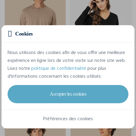
Cookies
Nous utilisons des cookies afin de vous offrir une meilleure
expérience en ligne lors de votre visite sur notre site web.
Pull Écoresponsable À Col Rond Homme
Pull Écoresponsable Col V En Lyocell Femme
Lisez notre
politique de confidentialité
pour plus
d'informations concernant les cookies utilisés.
Spasso SP900
Spasso SP921
S - 3XL
XS - XXL
Accepter les cookies
TTC
TTC
17,93 €
12,27 €
À partir de
À partir de
Préférences des cookies