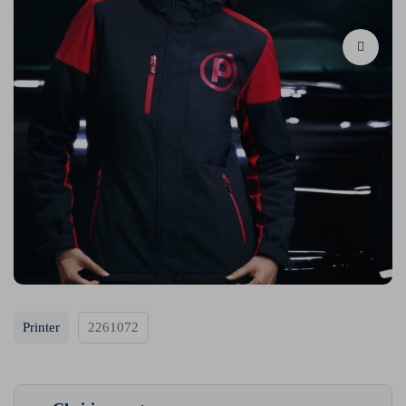
Printer
2261072