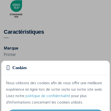
Caractéristiques
Marque
Printer
Référence
Cookies
2261072
Nous utilisons des cookies afin de vous offrir une meilleure
Composition
expérience en ligne lors de votre visite sur notre site web.
Tissu extérieur: 100% polyester recyclé Membrane TPU:
Lisez notre
politique de confidentialité
pour plus
WP3000/MVP3000 Doublure polaire: 100% polyester
d'informations concernant les cookies utilisés.
recyclé Rembourrage: 100% polyester recyclé, Bluesign®