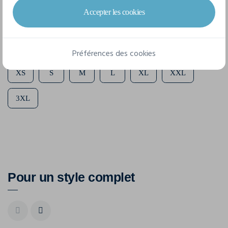
APPROVED Doublure: 100% polyester recyclé
Accepter les cookies
7 tailles disponibles
Préférences des cookies
XS
S
M
L
XL
XXL
3XL
Pour un style complet