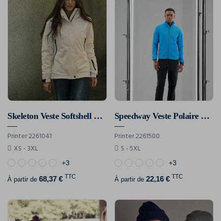
Skeleton Veste Softshell Femmes
Speedway Veste Polaire Hommes
Printer 2261041
Printer 2261500
XS - 3XL
S - 5XL
+3
+3
TTC
TTC
68,37 €
22,16 €
À partir de
À partir de