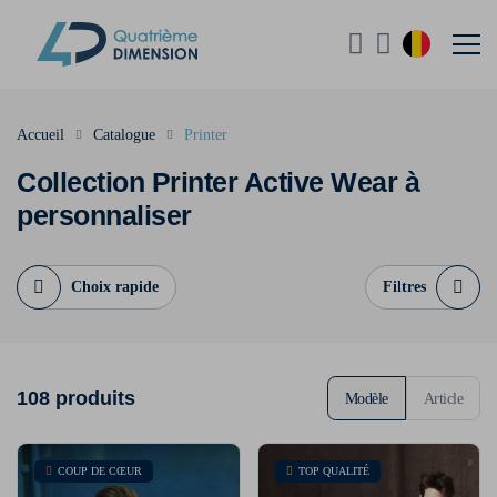
Accueil
Catalogue
Printer
Collection Printer Active Wear à
personnaliser
Choix rapide
Filtres
108 produits
Modèle
Article
COUP DE CŒUR
TOP QUALITÉ