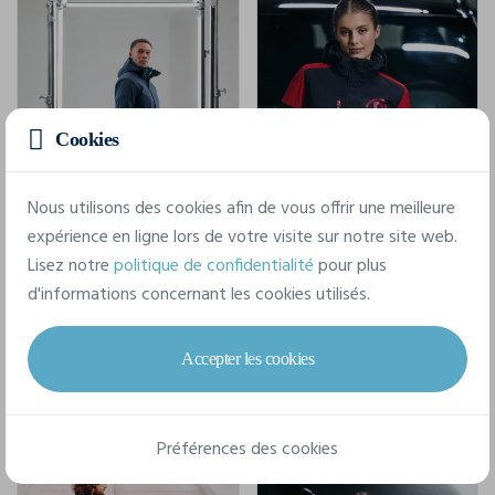
Cookies
Nous utilisons des cookies afin de vous offrir une meilleure
expérience en ligne lors de votre visite sur notre site web.
Lisez notre
politique de confidentialité
pour plus
Overlanding Veste Softshell Hommes
Prime Padded Veste Softshell Femmes
d'informations concernant les cookies utilisés.
Printer 2261069
Printer 2261072
S - 5XL
XS - 3XL
Accepter les cookies
+3
+3
TTC
TTC
78,16 €
81,86 €
À partir de
À partir de
Préférences des cookies