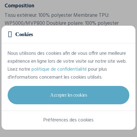
Composition
Tissu extérieur: 100% polyester Membrane TPU:
WP5000/MVP800 Doublure polaire: 100% polyester
Rembourrage: 100% polyester, Bluesign® APPROVED
Cookies
Doublure: 100% polyester
Nous utilisons des cookies afin de vous offrir une meilleure
7 tailles disponibles
expérience en ligne lors de votre visite sur notre site web.
Lisez notre
politique de confidentialité
pour plus
d'informations concernant les cookies utilisés.
XS
S
M
L
XL
XXL
Accepter les cookies
3XL
Préférences des cookies