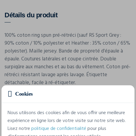
Détails du produit
100% coton ring spun pré-rétréci (sauf RS Sport Grey :
90% coton / 10% polyester et Heather : 35% coton / 65%
polyester). Maille jersey. Bande de propreté d'épaule à
épaule. Coutures latérales et coupe cintrée. Double
surpiqûre aux manches et au bas du vêtement. Coton pré-
rétréci: résistant lavage après lavage. Étiquette
détachable, facile à ré-étiqueter.
Cookies
Nous utilisons des cookies afin de vous offrir une meilleure
expérience en ligne lors de votre visite sur notre site web.
Lisez notre
politique de confidentialité
pour plus