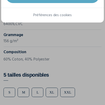
Marque
Gildan
Préférences des cookies
Référence
64001LCVC
Grammage
156 g/m²
Composition
60% Coton, 40% Polyester
5 tailles disponibles
S
M
L
XL
XXL