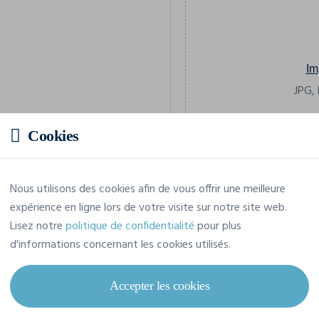
Im
JPG, 
Cookies
Prix estimatif
Nous utilisons des cookies afin de vous offrir une meilleure
expérience en ligne lors de votre visite sur notre site web.
4,16 € TTC
/pièce
Lisez notre
politique de confidentialité
pour plus
Soit un total de 41,62 € TTC
d'informations concernant les cookies utilisés.
Accepter les cookies