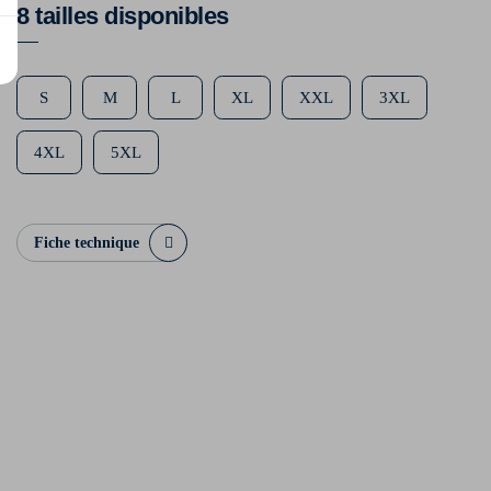
8 tailles disponibles
S
M
L
XL
XXL
3XL
4XL
5XL
Fiche technique