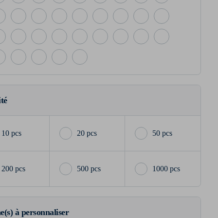
ité
10 pcs
20 pcs
50 pcs
200 pcs
500 pcs
1000 pcs
ne(s) à personnaliser