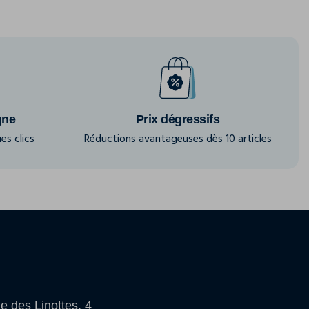
gne
Prix dégressifs
es clics
Réductions avantageuses dès 10 articles
e des Linottes, 4