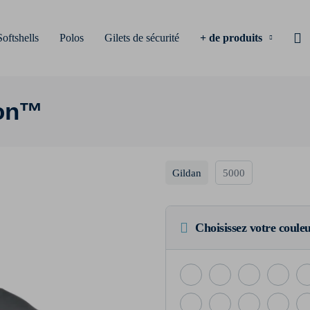
Softshells
Polos
Gilets de sécurité
+ de produits
ton™
Gildan
5000
Choisissez votre coule