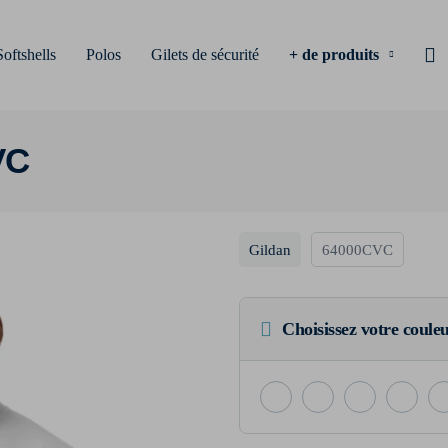
Softshells
Polos
Gilets de sécurité
+ de produits
VC
Gildan
64000CVC
Choisissez votre coule