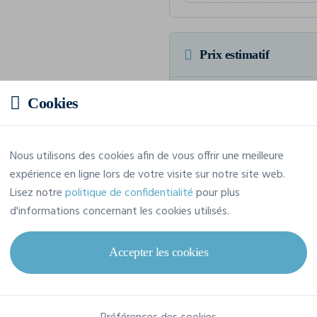
Prix estimatif
3,87 € TTC
/pièce
Cookies
Soit un total de 38,72 € TTC
Nous utilisons des cookies afin de vous offrir une meilleure
expérience en ligne lors de votre visite sur notre site web.
Lisez notre
politique de confidentialité
pour plus
Caractéristiques
d'informations concernant les cookies utilisés.
Accepter les cookies
Marque
Gildan
Référence
64000CVC