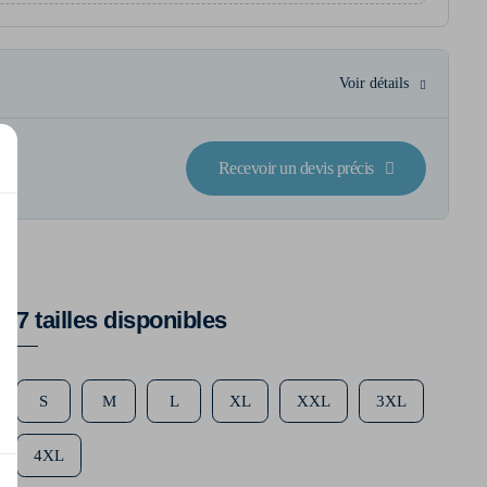
Voir détails
Recevoir un devis précis
7 tailles disponibles
S
M
L
XL
XXL
3XL
4XL