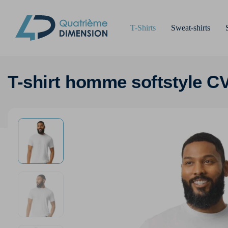
T-Shirts
Sweat-shirts
T-shirt homme softstyle C