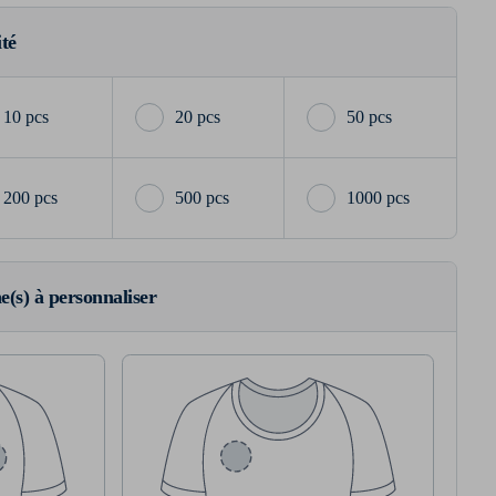
ité
10 pcs
20 pcs
50 pcs
200 pcs
500 pcs
1000 pcs
ne(s) à personnaliser