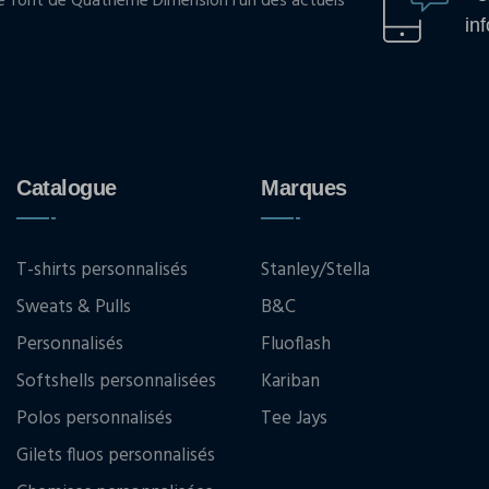
pe font de Quatrième Dimension l'un des actuels
in
Catalogue
Marques
T-shirts personnalisés
Stanley/Stella
Sweats & Pulls
B&C
Personnalisés
Fluoflash
Softshells personnalisées
Kariban
Polos personnalisés
Tee Jays
Gilets fluos personnalisés