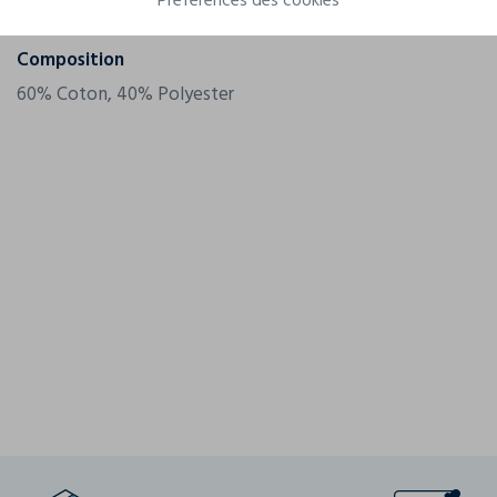
Préférences des cookies
Grammage
156 g/m²
Composition
60% Coton, 40% Polyester