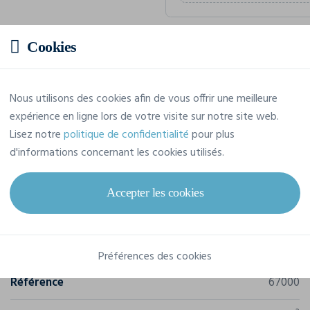
Cookies
Prix estimatif
Nous utilisons des cookies afin de vous offrir une meilleure
4,74 € TTC
/pièce
expérience en ligne lors de votre visite sur notre site web.
Soit un total de 47,43 € TTC
Lisez notre
politique de confidentialité
pour plus
d'informations concernant les cookies utilisés.
Accepter les cookies
Caractéristiques
Marque
Gildan
Préférences des cookies
Référence
67000