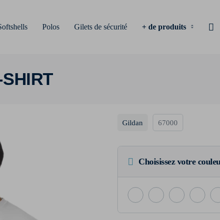
Softshells
Polos
Gilets de sécurité
+ de produits
-SHIRT
Gildan
67000
Choisissez votre coule